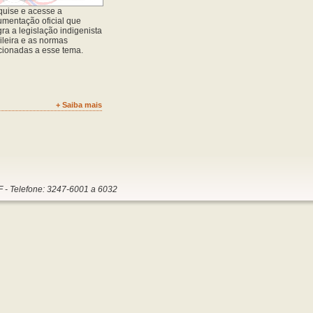
uise e acesse a
mentação oficial que
gra a legislação indigenista
ileira e as normas
cionadas a esse tema.
+ Saiba mais
F - Telefone: 3247-6001 a 6032