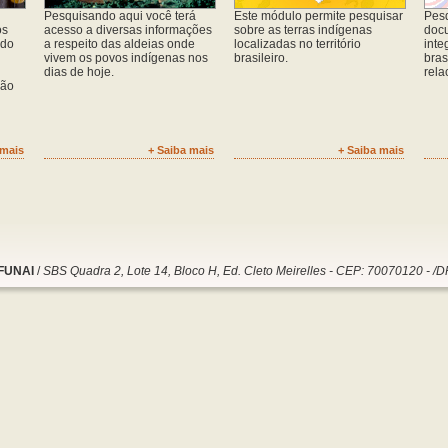
Pesquisando aqui você terá
Este módulo permite pesquisar
Pesq
os
acesso a diversas informações
sobre as terras indígenas
docu
 do
a respeito das aldeias onde
localizadas no território
inte
vivem os povos indígenas nos
brasileiro.
bras
dias de hoje.
rela
ção
 mais
+ Saiba mais
+ Saiba mais
FUNAI
/
SBS Quadra 2, Lote 14, Bloco H, Ed. Cleto Meirelles - CEP: 70070120 - /D